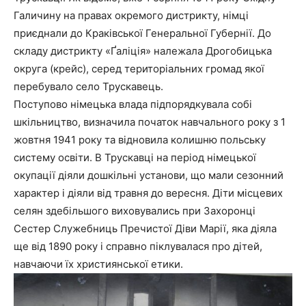
Галичину на правах окремого дистрикту, німці
приєднали до Краківської Генеральної Губернії. До
складу дистрикту «Ґаліція» належала Дрогобицька
округа (крейс), серед територіальних громад якої
перебувало село Трускавець.
Поступово німецька влада підпорядкувала собі
шкільництво, визначила початок навчального року з 1
жовтня 1941 року та відновила колишню польську
систему освіти. В Трускавці на період німецької
окупації діяли дошкільні установи, що мали сезонний
характер і діяли від травня до вересня. Діти місцевих
селян здебільшого виховувались при Захоронці
Сестер Служебниць Пречистої Діви Марії, яка діяла
ще від 1890 року і справно піклувалася про дітей,
навчаючи їх християнської етики.