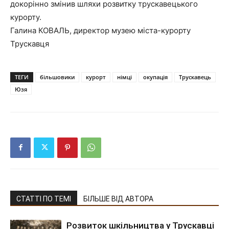
докорінно змінив шляхи розвитку трускавецького
курорту.
Галина КОВАЛЬ, директор музею міста-курорту
Трускавця
ТЕГИ
більшовики
курорт
німці
окупація
Трускавець
Юзя
СТАТТІ ПО ТЕМІ
БІЛЬШЕ ВІД АВТОРА
Розвиток шкільництва у Трускавці