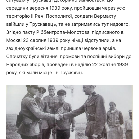
середини вересня 1939 року, пройшовши через усю
територію ІІ Речі Посполитої, солдати Вермахту
ввійшли у Трускавець, та не затримались тут надовго.
Згідно пакту Ріббентропа-Молотова, підписаного в
Москві 23 серпня 1939 року німці відступили, а на
західноукраїнські землі прийшла червона армія.
Спочатку були вітання, промови та поспішні вибори до
Народних зборів, проведені в неділю 22 жовтня 1939
року, які мали місце і в Трускавці.