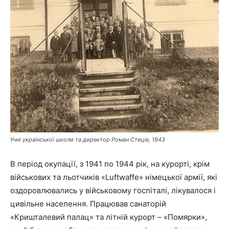
Учні української школи та директор Роман Стеців, 1943
В період окупації, з 1941 по 1944 рік, на курорті, крім
військових та льотчиків «Luftwaffe» німецької армії, які
оздоровлювались у військовому госпіталі, лікувалося і
цивільне населення. Працював санаторій
«Кришталевий палац» та літній курорт – «Помярки»,