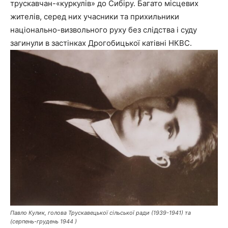
трускавчан-«куркулів» до Сибіру. Багато місцевих
жителів, серед них учасники та прихильники
національно-визвольного руху без слідства і суду
загинули в застінках Дрогобицької катівні НКВС.
Павло Кулик, голова Трускавецької сільської ради (1939-1941) та
(серпень-грудень 1944 )