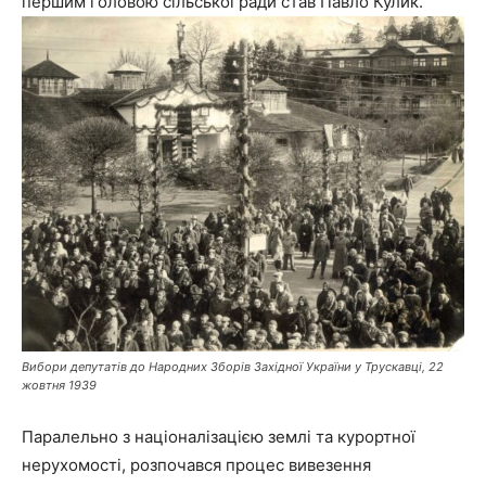
першим головою сільської ради став Павло Кулик.
Вибори депутатів до Народних Зборів Західної України у Трускавці, 22
жовтня 1939
Паралельно з націоналізацією землі та курортної
нерухомості, розпочався процес вивезення