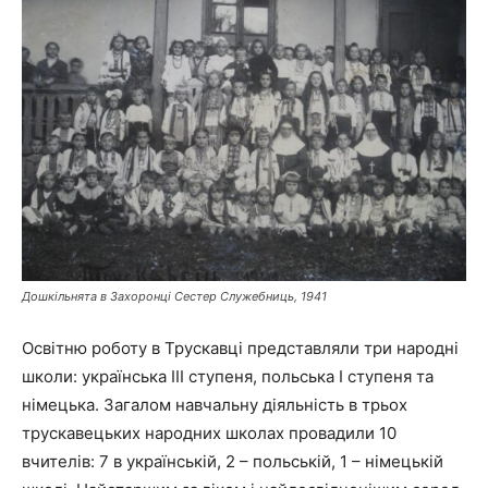
Дошкільнята в Захоронці Сестер Служебниць, 1941
Освітню роботу в Трускавці представляли три народні
школи: українська ІІІ ступеня, польська І ступеня та
німецька. Загалом навчальну діяльність в трьох
трускавецьких народних школах провадили 10
вчителів: 7 в українській, 2 – польській, 1 – німецькій