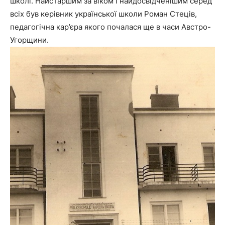
школі. Найстаршим за віком і найдосвідченішим серед
всіх був керівник української школи Роман Стеців,
педагогічна кар’єра якого почалася ще в часи Австро-
Угорщини.