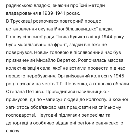
радянською владою, знаючи про їхні методи
владарювання в 1939-1941 роках.
В Трускавці розпочався повторний процес
встановлення окупаційної більшовицької влади.
Голову сільської ради Павла Кулика в кінці 1944 року
було мобілізовано на фронт, звідки він вже не
повернувся. Новим головою в післявоєнний час був
призначений Михайло Веретко. Розпочалась масова
колективізація села, якої не встигли провести під час
першого перебування. Організований колгосп у 1945
році назвали на честь Т.Г. Шевченка, а головою обрали
Степана Петріва. Проводилися насильницько-
примусові дії по «запису» людей до колгоспу. З кожної
хати хтось обов’язково мав працювати на спільному
господарстві. Неугодні підлягали репресіям та
депортацї в особливо віддалені регіони радянського
союзу.