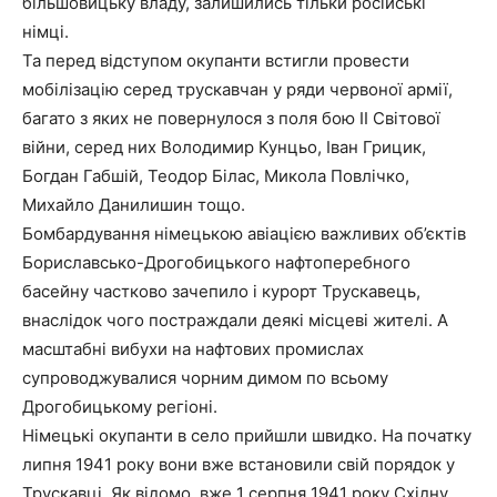
більшовицьку владу, залишились тільки російські
німці.
Та перед відступом окупанти встигли провести
мобілізацію серед трускавчан у ряди червоної армії,
багато з яких не повернулося з поля бою ІІ Світової
війни, серед них Володимир Кунцьо, Іван Грицик,
Богдан Габшій, Теодор Білас, Микола Повлічко,
Михайло Данилишин тощо.
Бомбардування німецькою авіацією важливих об’єктів
Бориславсько-Дрогобицького нафтоперебного
басейну частково зачепило і курорт Трускавець,
внаслідок чого постраждали деякі місцеві жителі. А
масштабні вибухи на нафтових промислах
супроводжувалися чорним димом по всьому
Дрогобицькому регіоні.
Німецькі окупанти в село прийшли швидко. На початку
липня 1941 року вони вже встановили свій порядок у
Трускавці. Як відомо, вже 1 серпня 1941 року Східну