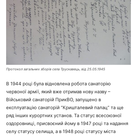
Протокол загальних зборів села Трускавець, від 25.05.1945
В 1944 році була відновлена робота санаторію
червоної армії, який вже отримав нову назву –
Військовий санаторій ПрикВО, запущено в
експлуатацію санаторій “Кришталевий палац” та ще
ряд інших курортних установ. Та статус всесоюзної
оздоровниці, присвоєний йому в 1947 році та надання
селу статусу селища, а в 1948 році статусу міста