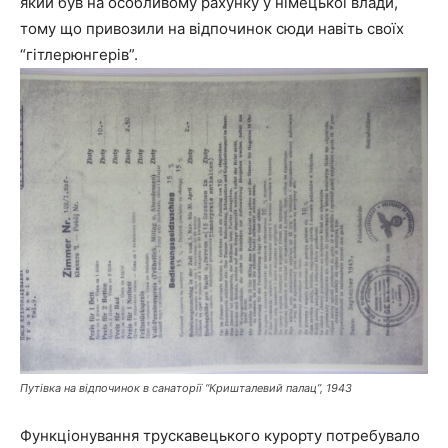
який був на особливому рахунку у німецької влади,
тому що привозили на відпочинок сюди навіть своїх
“гітлерюнгерів”.
Путівка на відпочинок в санаторії “Кришталевий палац”, 1943
Функціонування трускавецького курорту потребувало