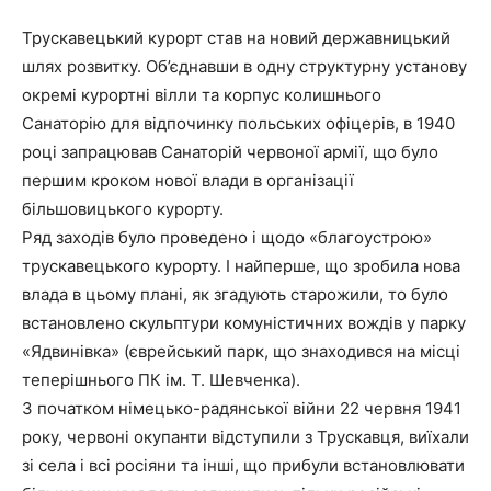
Трускавецький курорт став на новий державницький
шлях розвитку. Об’єднавши в одну структурну установу
окремі курортні вілли та корпус колишнього
Санаторію для відпочинку польських офіцерів, в 1940
році запрацював Санаторій червоної армії, що було
першим кроком нової влади в організації
більшовицького курорту.
Ряд заходів було проведено і щодо «благоустрою»
трускавецького курорту. І найперше, що зробила нова
влада в цьому плані, як згадують старожили, то було
встановлено скульптури комуністичних вождів у парку
«Ядвинівка» (єврейський парк, що знаходився на місці
теперішнього ПК ім. Т. Шевченка).
З початком німецько-радянської війни 22 червня 1941
року, червоні окупанти відступили з Трускавця, виїхали
зі села і всі росіяни та інші, що прибули встановлювати