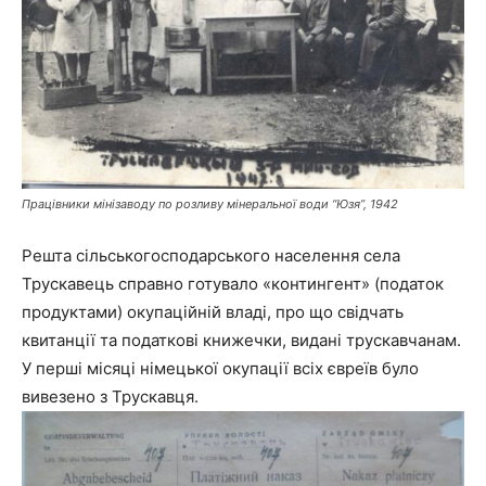
Працівники мінізаводу по розливу мінеральної води “Юзя”, 1942
Решта сільськогосподарського населення села
Трускавець справно готувало «контингент» (податок
продуктами) окупаційній владі, про що свідчать
квитанції та податкові книжечки, видані трускавчанам.
У перші місяці німецької окупації всіх євреїв було
вивезено з Трускавця.