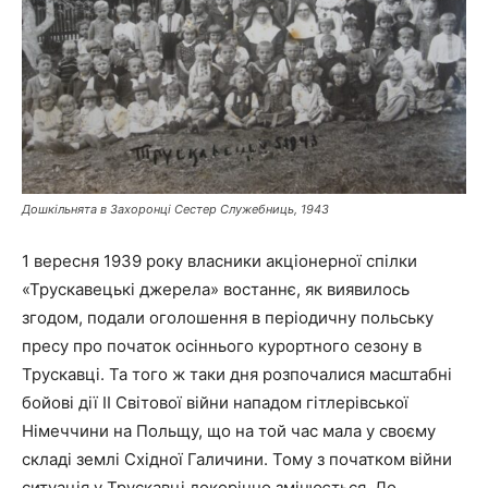
Дошкільнята в Захоронці Сестер Служебниць, 1943
1 вересня 1939 року власники акціонерної спілки
«Трускавецькі джерела» востаннє, як виявилось
згодом, подали оголошення в періодичну польську
пресу про початок осіннього курортного сезону в
Трускавці. Та того ж таки дня розпочалися масштабні
бойові дії ІІ Світової війни нападом гітлерівської
Німеччини на Польщу, що на той час мала у своєму
складі землі Східної Галичини. Тому з початком війни
ситуація у Трускавці докорінно змінюється. До