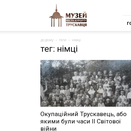
Музей
міста-
курорту
Трускавця
Г
додому
теги
німці
тег: німці
Окупаційний Трускавець, або
якими були часи ІІ Світової
війни