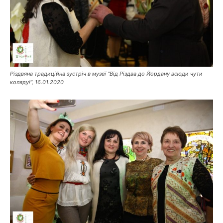
Різдвяна традиційна зустріч в музеї “Від Різдва до Йордану всюди чути
коляду!”, 16.01.2020