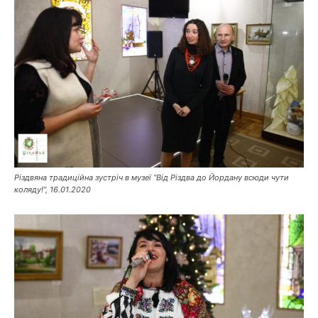
Різдвяна традиційна зустріч в музеї “Від Різдва до Йордану всюди чути
коляду!”, 16.01.2020