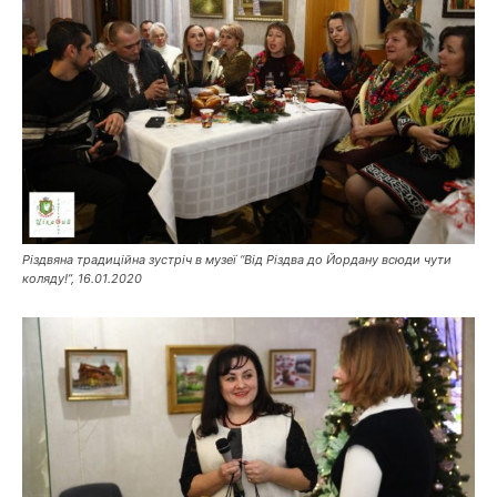
Різдвяна традиційна зустріч в музеї “Від Різдва до Йордану всюди чути
коляду!”, 16.01.2020