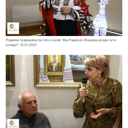
Різдвяна традиційна зустріч в музеї “Від Різдва до Йордану всюди чути
коляду!”, 16.01.2020