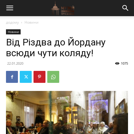
додому
Новини
Новини
Від Різдва до Йордану
всюди чути коляду!
22.01.2020
1075