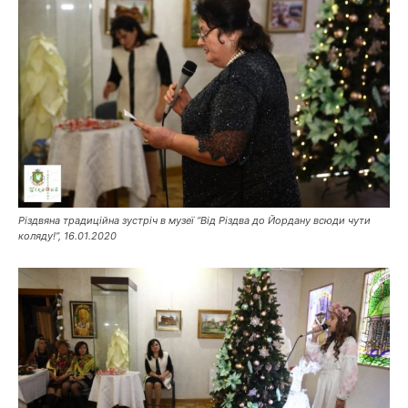
Різдвяна традиційна зустріч в музеї “Від Різдва до Йордану всюди чути
коляду!”, 16.01.2020