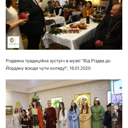
Різдвяна традиційна зустріч в музеї “Від Різдва до
Йордану всюди чути коляду!”, 16.01.2020