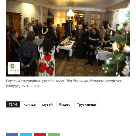
Різдвяна традиційна зустріч в музеї “Від Різдва до Йордану всюди чути
коляду!”, 16.01.2020
ТЕГИ
коляда
музей
Різдво
Трускавець