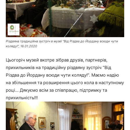
Різдвяна традиційна зустріч в музеї "Від Різдва до Йордану всюди чути
коляду!", 16.01.2020
Цьогоріч музей вкотре зібрав друзів, партнерів,
прихильників на традиційну різдвяну зустріч “Від
Різдва до Йордану всюди чути коляду!”. Маємо надію
на збільшення та розширення цього кола в наступному
році… Дякуємо всім за співпрацю, підтримку та
прихильність!!!