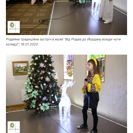
Різдвяна традиційна зустріч в музеї “Від Різдва до Йордану всюди чути
коляду!”, 16.01.2020