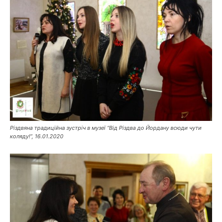
Різдвяна традиційна зустріч в музеї “Від Різдва до Йордану всюди чути
коляду!”, 16.01.2020