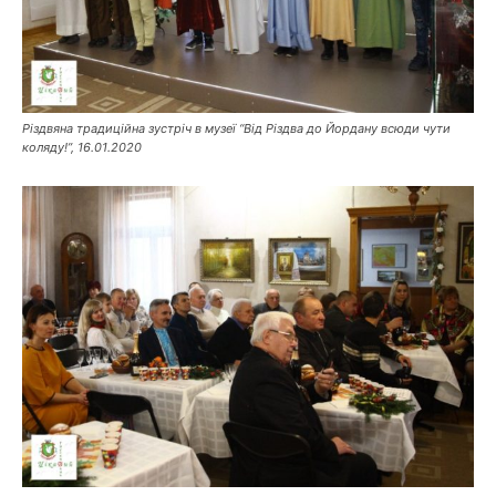
Різдвяна традиційна зустріч в музеї “Від Різдва до Йордану всюди чути
коляду!”, 16.01.2020