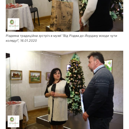
Різдвяна традиційна зустріч в музеї “Від Різдва до Йордану всюди чути
коляду!”, 16.01.2020