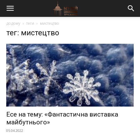
додому
теги
мистецтво
тег: мистецтво
Есе на тему: «Фантастична виставка
майбутнього»
05.04.2022