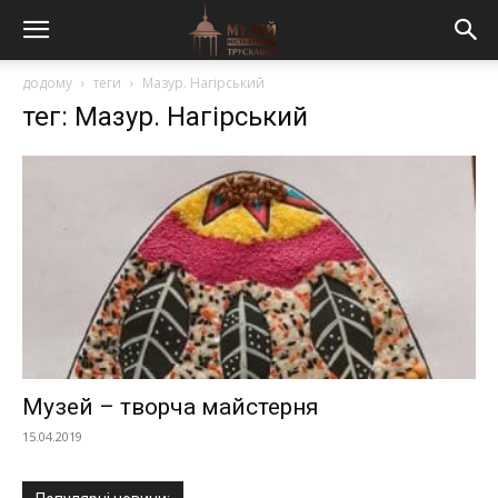
додому
теги
Мазур. Нагірський
тег: Мазур. Нагірський
Музей – творча майстерня
15.04.2019