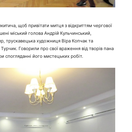
икитича, щоб привітати митця з відкриттям чергової
шені міський голова Андрій Кульчинський,
ир, трускавецька художниця Віра Копчак та
Турчик. Говорили про свої враження від творів пана
при спогляданні його мистецьких робіт.