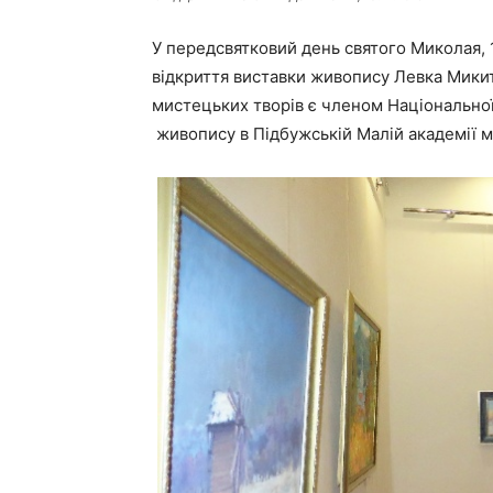
У передсвятковий день святого Миколая, 
відкриття виставки живопису Левка Мики
мистецьких творів є членом Національної
живопису в Підбужській Малій академії 