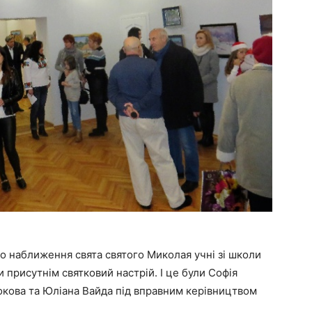
ро наближення свята святого Миколая учні зі школи
присутнім святковий настрій. І це були Софія
окова та Юліана Вайда під вправним керівництвом
.