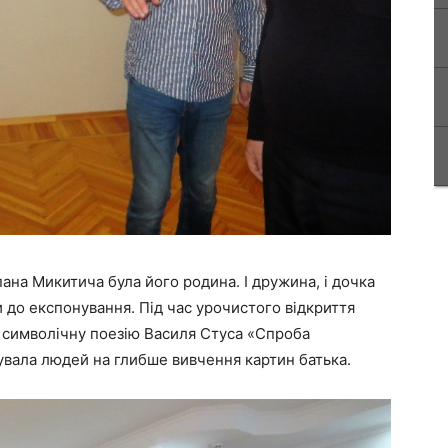
на Микитича була його родина. І дружина, і дочка
 до експонування. Під час урочистого відкриття
 символічну поезію Василя Стуса «Спроба
увала людей на глибше вивчення картин батька.