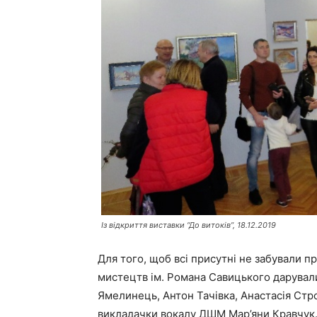
Із відкриття виставки “До витоків”, 18.12.2019
Для того, щоб всі присутні не забували п
мистецтв ім. Романа Савицького дарували 
Ямелинець, Антон Тачівка, Анастасія Стр
викладачки вокалу ДШМ Мар’яни Кравчук