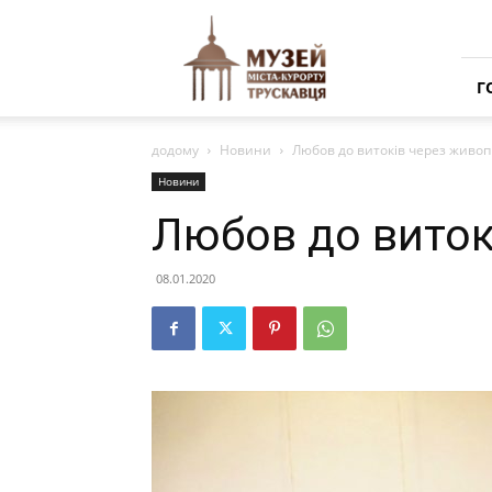
Музей
міста-
курорту
Трускавця
Г
додому
Новини
Любов до витоків через живоп
Новини
Любов до виток
08.01.2020