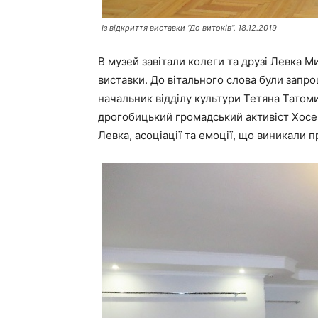
Із відкриття виставки “До витоків”, 18.12.2019
В музей завітали колеги та друзі Левка М
виставки. До вітального слова були запро
начальник відділу культури Тетяна Татом
дрогобицький громадський активіст Хосе 
Левка, асоціації та емоції, що виникали 