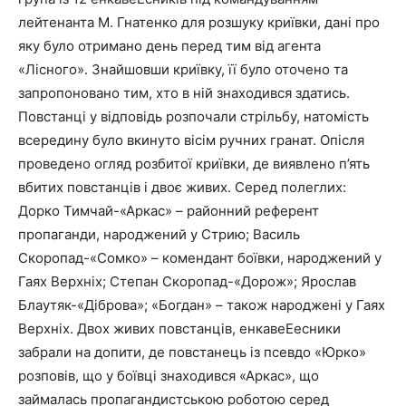
лейтенанта М. Гнатенко для розшуку криївки, дані про
яку було отримано день перед тим від агента
«Лісного». Знайшовши криївку, її було оточено та
запропоновано тим, хто в ній знаходився здатись.
Повстанці у відповідь розпочали стрільбу, натомість
всередину було вкинуто вісім ручних гранат. Опісля
проведено огляд розбитої криївки, де виявлено п’ять
вбитих повстанців і двоє живих. Серед полеглих:
Дорко Тимчай-«Аркас» – районний референт
пропаганди, народжений у Стрию; Василь
Скоропад-«Сомко» – комендант боївки, народжений у
Гаях Верхніх; Степан Скоропад-«Дорож»; Ярослав
Блаутяк-«Діброва»; «Богдан» – також народжені у Гаях
Верхніх. Двох живих повстанців, енкавеЕесники
забрали на допити, де повстанець із псевдо «Юрко»
розповів, що у боївці знаходився «Аркас», що
займалась пропагандистською роботою серед