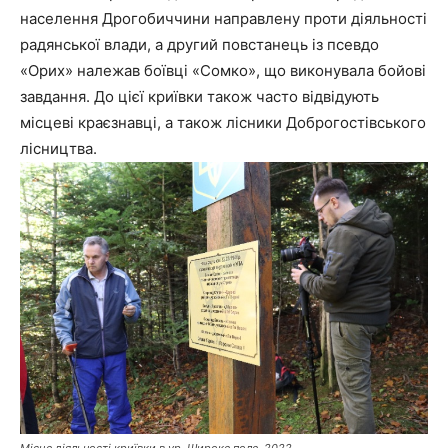
населення Дрогобиччини направлену проти діяльності
радянської влади, а другий повстанець із псевдо
«Орих» належав боївці «Сомко», що виконувала бойові
завдання. До цієї криївки також часто відвідують
місцеві краєзнавці, а також лісники Доброгостівського
лісництва.