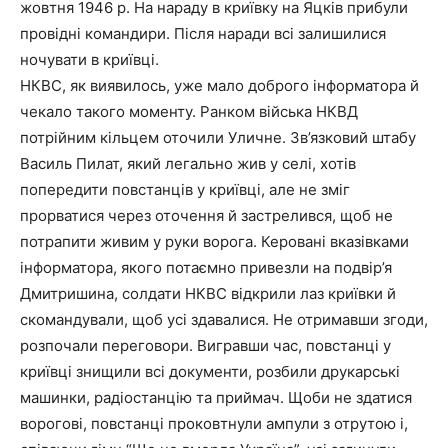
жовтня 1946 р. На нараду в криївку на Яцків прибули
провідні командири. Після наради всі залишилися
ночувати в криївці.
НКВС, як виявилось, уже мало доброго інформатора й
чекало такого моменту. Ранком війська НКВД
потрійним кільцем оточили Уличне. Зв’язковий штабу
Василь Пилат, який легально жив у селі, хотів
попередити повстанців у криївці, але не зміг
прорватися через оточення й застрелився, щоб не
потрапити живим у руки ворога. Керовані вказівками
інформатора, якого потаємно привезли на подвір’я
Дмитришина, солдати НКВС відкрили лаз криївки й
скомандували, щоб усі здавалися. Не отримавши згоди,
розпочали переговори. Вигравши час, повстанці у
криївці знищили всі документи, розбили друкарські
машинки, радіостанцію та приймач. Щоби не здатися
ворогові, повстанці проковтнули ампули з отрутою і,