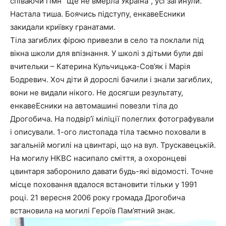
співаючи гімн “Ще не вмерла Україна”, усі загинули.
Настала тиша. Боячись підступу, енкавеЕсники
закидали криївку гранатами.
Тіла загиблих фірою привезли в село та поклали під
вікна школи для впізнання. У школі з дітьми були дві
вчительки – Катерина Кульчицька-Сов’як і Марія
Бодревич. Хоч діти й дорослі бачили і знали загиблих,
вони не видали нікого. Не досягши результату,
енкавеЕсники на автомашині повезли тіла до
Дрогобича. На подвір’ї міліції полеглих фотографували
і описували. 1-ого листопада тіла таємно поховали в
загальній могилі на цвинтарі, що на вул. Трускавецькій.
На могилу НКВС насипало сміття, а охоронцеві
цвинтаря заборонило давати будь-які відомості. Точне
місце поховання вдалося встановити тільки у 1991
році. 21 вересня 2006 року громада Дрогобича
встановила на могилі Героїв Пам’ятний знак.