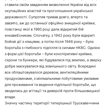
ставила своїм завданням визволення України від всіх
окупаційних властей та проголошення української
державності. Супротив тривав довго, вперто та
завзято, аж до останньої офіційно знищеної криївки,
повстанці якої в 1960 році дали відкритий бій
енкавеЕсникам. Спочатку, з 1942 року були відкриті
бойові дії з німцями, а потім після 1946 року – була
боротьба з глибокого підпілля із силами НКВС. Однією
з форм цієї боротьби – були конспіративні криївки,
схрони та бункери, які будувалися під землею, а зверху
добре маскувалися від зовнішнього світу. Всередині
все облаштовувалося деревом, вентиляційними
продуховинами, з мінімальними побутовими умовами
для проживання та ведення підпільної боротьби, що
зводилась до агітації та диверсій проти більшовицької
влади.
Значну частину території теперішньої Трускавеччини