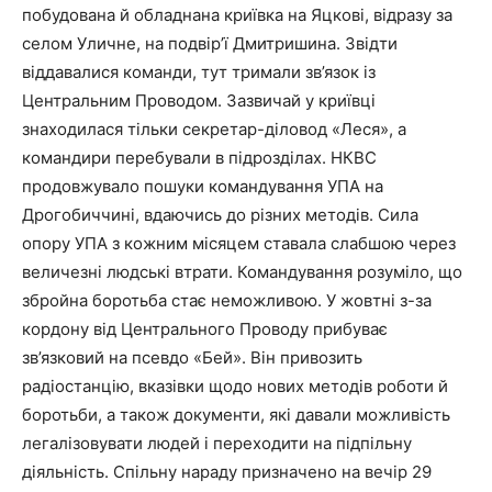
побудована й обладнана криївка на Яцкові, відразу за
селом Уличне, на подвір’ї Дмитришина. Звідти
віддавалися команди, тут тримали зв’язок із
Центральним Проводом. Зазвичай у криївці
знаходилася тільки секретар-діловод «Леся», а
командири перебували в підрозділах. НКВС
продовжувало пошуки командування УПА на
Дрогобиччині, вдаючись до різних методів. Сила
опору УПА з кожним місяцем ставала слабшою через
величезні людські втрати. Командування розуміло, що
збройна боротьба стає неможливою. У жовтні з-за
кордону від Центрального Проводу прибуває
зв’язковий на псевдо «Бей». Він привозить
радіостанцію, вказівки щодо нових методів роботи й
боротьби, а також документи, які давали можливість
легалізовувати людей і переходити на підпільну
діяльність. Спільну нараду призначено на вечір 29