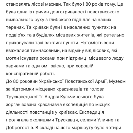
становлять лісові масиви. Так було і 80 років тому. Це
була одна із причин довготривалості повстанського
визвольного руху з глибокого підпілля на наших
теренах. Та криївки були і в населених пунктах: на
подвір’ях та в будівлях місцевих жителів, які ретельно
приховували такі важливі пункти. Натомість вони
вважалися тимчасовими, на відміну від лісових, які
могли існувати роками при підтримці місцевого люду
харчами та одягом і звісно, при хорошій
конспіративній роботі.
До 80 роковин Української Повстанської Армії, Музеєм
за підтримки місцевих краєзнавців та голови
Трускавецької Тг Андрія Кульчинського була
зорганізована краєзнавча експедиція по місцях
діяльності повстанців у криївках. Експедиція
пролягала околицями Трускавця, селами Уличне та
Доброгостів. В складі нашого маршруту було чотири