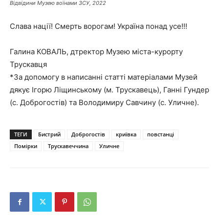
Відвідини Музею воїнами ЗСУ, 2022
Слава нації! Смерть ворогам! Україна понад усе!!!
Галина КОВАЛЬ, дтректор Музею міста-курорту
Трускавця
*За допомогу в написанні статті матеріалами Музей
дякує Ігорю Ліщинському (м. Трускавець), Ганні Гундер
(с. Доброгостів) та Володимиру Савчину (с. Уличне).
ТЕГИ
Бистрий
Доброгостів
криївка
повстанці
Помірки
Трускавеччина
Уличне