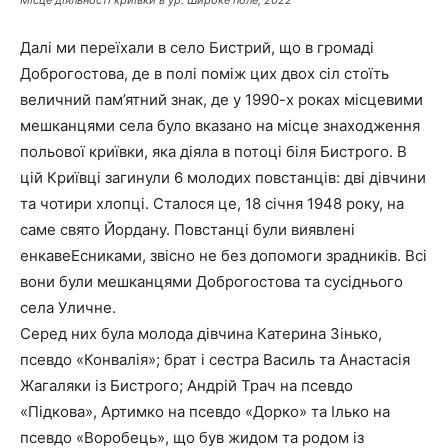
Місце діяльності криївки в ур. Широке поле, 2022
Далі ми переїхали в село Бистрий, що в громаді
Доброгостова, де в полі поміж цих двох сіл стоїть
величний пам’ятний знак, де у 1990-х роках місцевими
мешканцями села було вказано на місце знаходження
польової криївки, яка діяла в потоці біля Бистрого. В
цій Криївці загинули 6 молодих повстанців: дві дівчини
та чотири хлопці. Сталося це, 18 січня 1948 року, на
саме свято Йордану. Повстанці були виявлені
енкавеЕсниками, звісно не без допомоги зрадників. Всі
вони були мешканцями Доброгостова та сусіднього
села Уличне.
Серед них була молода дівчина Катерина Зінько,
псевдо «Конвалія»; брат і сестра Василь та Анастасія
Жагаляки із Бистрого; Андрій Трач на псевдо
«Підкова», Артимко на псевдо «Дорко» та Ілько на
псевдо «Воробець», що був жидом та родом із