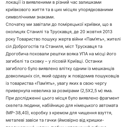
локації із виявленими в різний час залишками
криївкового життя та в цих місцях упорядкованими
символічними знаками.
Спочатку ми завітали до помірецької криївки, що в
околицях Станилі та Трускавця, де 20 жовтня 2013
року Товариство пошуку жертв війни «Пам’ять», жителі
сіл Доброгостів та Станиля, міст Трускавця та
Дрогобича поховали рештки вояка УПА на місці його
загибелі та сховку – у лісовій Криївці. Останки
загиблого було виявлено влітку одним із мешканців
довколишніх сіл, який одразу ж повідомив пошуковців
із товариства «Пам’ять», увагу яких в свою чергу
привернула невелика за розмірами (2,5Х2,5 м) яма.
При дослідженні цього місця було виявлено фрагмент
скелета людини, набійницю для німецького автомата
(МР-38,40), коробку з кремом для чищення взуття,
металеві завіси та гачки (ймовірно від кришки-