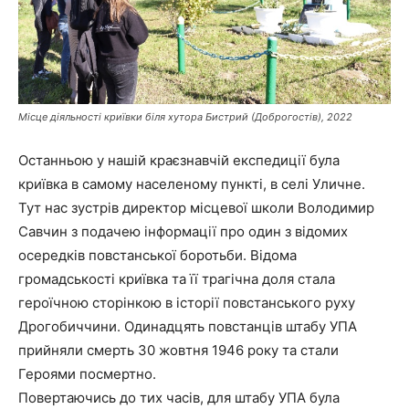
Місце діяльності криївки біля хутора Бистрий (Доброгостів), 2022
Останньою у нашій краєзнавчій експедиції була
криївка в самому населеному пункті, в селі Уличне.
Тут нас зустрів директор місцевої школи Володимир
Савчин з подачею інформації про один з відомих
осередків повстанської боротьби. Відома
громадськості криївка та її трагічна доля стала
героїчною сторінкою в історії повстанського руху
Дрогобиччини. Одинадцять повстанців штабу УПА
прийняли смерть 30 жовтня 1946 року та стали
Героями посмертно.
Повертаючись до тих часів, для штабу УПА була