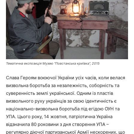
Тематична експозиція Музею "Повстанська криївка", 2015
Слава Героям воюючої України усіх часів, коли велася
визвольна боротьба за незалежність, соборність та
суверенність землі української. Одним із пластів
визвольного руху українців за свою ідентичність є
національно-визвольна боротьба під егідою ОУН та
УПА. Цього року, 14 жовтня, патріотична Україна
відзначила 80 роковини з дня створення УПА –
регулярно діючої партизанської Армії нескорених, що