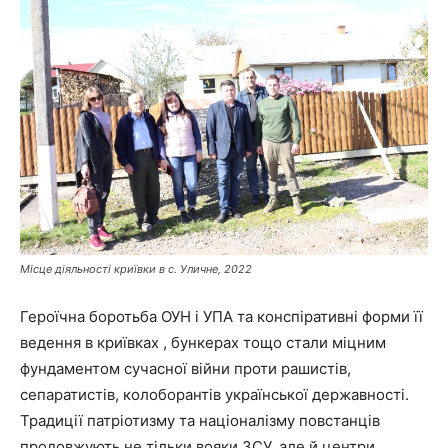
Місце діяльності криївки в с. Уличне, 2022
Героїчна боротьба ОУН і УПА та конспіративні форми її
ведення в криївках , бункерах тощо стали міцним
фундаментом сучасної війни проти рашистів,
сепаратистів, колоборантів української державності.
Традиції патріотизму та націоналізму повстанців
продовжують не тільки вояки ЗСУ, але й центри