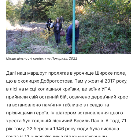
Місце дільності криївки на Помірках, 2022
Далі наш маршрут пролягав в урочище Широке поле,
що в околицях Доброгостова. Там у жовтні 2017 року,
в лісі на місці колишньої криївки, де воїни УПА
прийняли свій останній бій, освячено дерев’яний хрест
та встановлено пам’ятну таблицю з псевдо та
прізвищами героїв. Ініціатором встановлення цього
хреста був тодішній лісничий Василь Панів. А тоді, 71
рік тому, 22 березня 1946 року сюди була вислана
група із 12 енкавеЕсників під командуванням