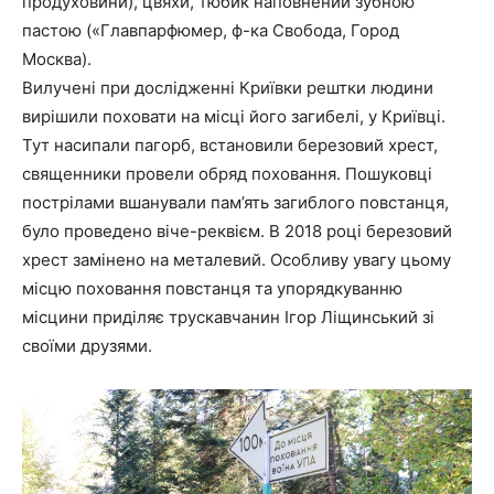
продуховини), цвяхи, тюбик наповнений зубною
пастою («Главпарфюмер, ф-ка Свобода, Город
Москва).
Вилучені при дослідженні Криївки рештки людини
вирішили поховати на місці його загибелі, у Криївці.
Тут насипали пагорб, встановили березовий хрест,
священники провели обряд поховання. Пошуковці
пострілами вшанували пам’ять загиблого повстанця,
було проведено віче-реквієм. В 2018 році березовий
хрест замінено на металевий. Особливу увагу цьому
місцю поховання повстанця та упорядкуванню
місцини приділяє трускавчанин Ігор Ліщинський зі
своїми друзями.