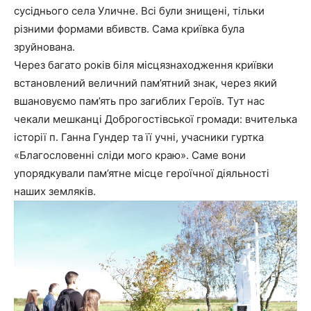
сусіднього села Уличне. Всі були знищені, тільки
різними формами вбивств. Сама криївка була
зруйнована.
Через багато років біля місцязнаходження криївки
встановлений величний пам’ятний знак, через який
вшановуємо пам’ять про загиблих Героїв. Тут нас
чекали мешканці Доброгостівської громади: вчителька
історії п. Ганна Гундер та її учні, учасники гуртка
«Благословенні сліди мого краю». Саме вони
упорядкували пам’ятне місце героїчної діяльності
наших земляків.