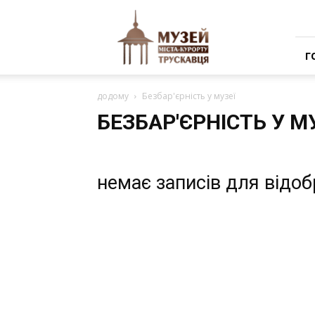
Музей
міста-
курорту
Трускавця
Г
додому
Безбар'єрність у музеї
БЕЗБАР'ЄРНІСТЬ У М
немає записів для відо