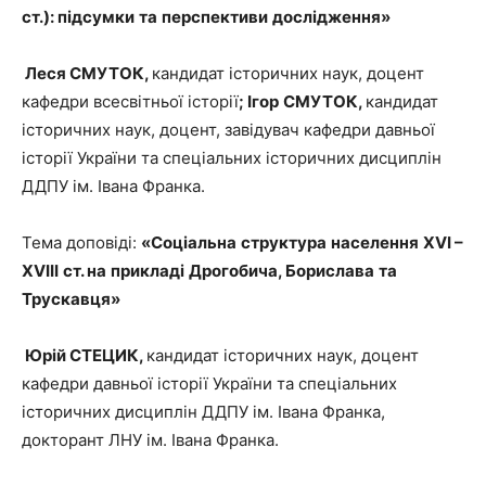
ст
.):
підсумки
та
перспективи
дослідже
ння»
Леся СМУТОК,
кандидат історичних наук, доцент
кафедри всесвітньої історії
;
Ігор
СМУТОК
,
кандидат
історичних наук, доцент, завідувач кафедри давньої
історії України та спеціальних історичних дисциплін
ДДПУ ім. Івана Франка.
Тема доповіді:
«
Соціальна
структура
населення
XVI
–
XVIII
ст
.
на
прикладі
Дрогобича
,
Борислава
та
Труска
вця»
Юрій СТЕЦИК,
кандидат історичних наук, доцент
кафедри давньої історії України та спеціальних
історичних дисциплін ДДПУ ім. Івана Франка,
докторант ЛНУ ім. Івана Франка.