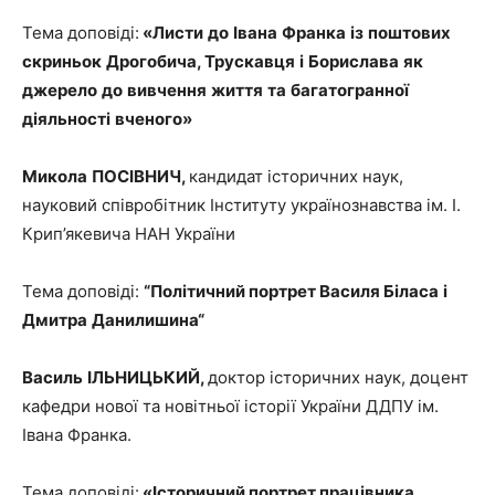
Тема доповіді:
«
Листи
до
Івана
Франка
із
поштових
скриньок
Дрогобича
,
Трускавця
і
Борислава
як
джерело
до
вивчення
життя
та
багатогранної
діяльності
вченого
»
Микола
ПОСІВНИЧ
,
кандидат історичних наук,
науковий співробітник Інституту українознавства ім. І.
Крип’якевича НАН України
Тема доповіді:
“Політичний портрет Василя
Біласа
і
Дмитра
Данилишина
“
Василь
ІЛЬНИЦЬКИЙ
,
доктор історичних наук, доцент
кафедри нової та новітньої історії України ДДПУ ім.
Івана Франка.
Тема доповіді:
«Історичний портрет працівника