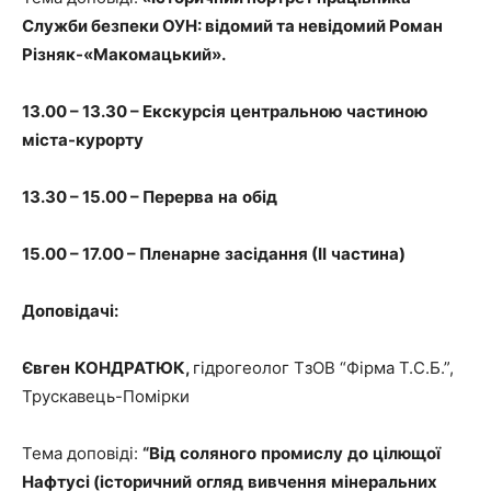
Служби безпеки ОУН: відомий та невідомий Роман
Різняк-«Макомацький».
13.00 – 13.30 –
Екскурсія
центральною
частиною
міста
-курорту
13.30 – 15.00 –
Перерва
на
обід
15.00 – 17.00 –
Пленарне
засідання
(
ІІ
частина)
Доповідачі:
Євген
КОНДРАТЮК
,
гідрогеолог ТзОВ “Фірма Т.С.Б.”,
Трускавець-Помірки
Тема доповіді:
“
Від
соляного
промислу
до
цілющої
Нафтусі
(
історичний
огляд
вивчення
мінеральних