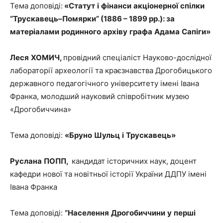
Тема доповіді:
«
Статут
і
фінанси
акціонерної
спілки
“
Трускавець
–
Помярки
” (1886 – 1899
рр
.):
за
матеріалами
родинного
архіву
графа
Адама
Сапі
ги»
Леся
ХОМИЧ
,
провідний спеціаліст Науково-дослідної
лабораторії археології та краєзнавства Дрогобицького
державного педагогічного університету імені Івана
Франка, молодший науковий співробітник музею
«Дрогобиччина»
Тема доповіді:
«
Бруно
Шульц
і
Трускавець
»
Руслана
ПОПП
,
кандидат історичних наук, доцент
кафедри нової та новітньої історії України ДДПУ імені
Івана Франка
Тема доповіді:
“
Населення
Дрогобиччини
у
перші