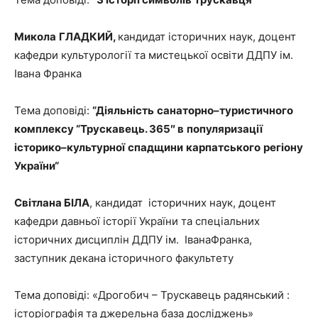
Микола
ГЛАДКИЙ
,
кандидат історичних наук, доцент
кафедри культурології та мистецької освіти ДДПУ ім.
Івана Франка
Тема доповіді:
“
Діяльність
санаторно
–
туристичного
комплексу
“
Трускавець
. 365″
в
популяризації
історико
–
культурної
спадщини
карпатського
регіону
України
“
Світлана БІЛА
, кандидат історичних наук, доцент
кафедри давньої історії України та спеціальних
історичних дисциплін ДДПУ ім. ІванаФранка,
заступник декана історичного факультету
Тема доповіді: «Дрогобич – Трускавець радянський :
історіографія та джерельна база досліджень»