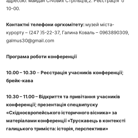
адресою: майдан Січових Стрільців,2. Реєстрація о
10-00.
Контактні
телефони
оргкомітету
:
музей міста-
курорту – (247 )5-22-37, Галина Коваль – 0963890309,
galmus30@gmail.com
Програма роботи
конференції
10.00 – 10.30
–
Реєстрація
учасників
конференції;
брейк-кава
10.30 – 11.00 – Відкриття
та
привітання
учасників
конференції; презентація спецвипуску
«Східноєвропейського історичного вісника» за
матеріалами конференції «Трускавець в контексті
галицького триміста: історія, перспективи»