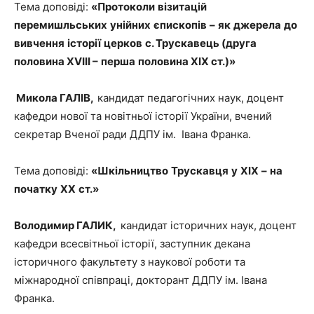
Тема доповіді:
«
Протоколи
візитацій
перемишльських
унійних
єпископів
–
як
джерела
до
вивчення
історії
церков
с
.
Трускавець
(
друга
половина
XVIII
–
перша
половина
XIX
с
т.)»
Микола ГАЛІВ,
кандидат педагогічних наук, доцент
кафедри нової та новітньої історії України, вчений
секретар Вченої ради ДДПУ ім. Івана Франка.
Тема доповіді:
«
Шкільництво
Трускавця
у
ХІХ
–
на
початку
ХХ
с
т.»
Володимир ГАЛИК,
кандидат історичних наук, доцент
кафедри всесвітньої історії, заступник декана
історичного факультету з наукової роботи та
міжнародної співпраці, докторант ДДПУ ім. Івана
Франка.