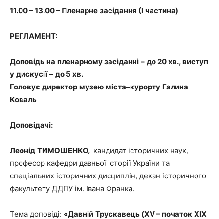
11.00 – 13.00 –
Пленарне
засідання
(
І
частина
)
РЕГЛА
МЕНТ:
Доповідь
на
плена
рному
засіданні
–
до
20
хв
., виступ
у
дискусії
–
до
5
хв
.
Головує
директор
музею
міста
–
курорту
Галина
К
оваль
Доповідачі:
Леонід
ТИМОШЕНКО
,
кандидат історичних наук,
професор кафедри давньої історії України та
спеціальних історичних дисциплін, декан історичного
факультету ДДПУ ім. Івана Франка.
Тема доповіді:
«
Давній
Трускавець
(
XV
–
початок
ХІХ