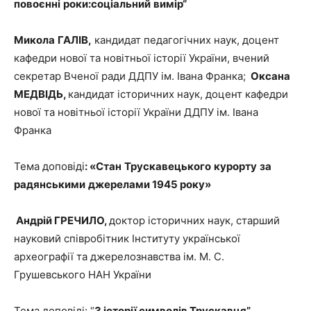
повоєнні
роки
:
соціальний
вимір
“
Микола
ГАЛІВ
,
кандидат педагогічних наук, доцент
кафедри нової та новітньої історії України, вчений
секретар Вченої ради ДДПУ ім. Івана Франка;
Оксана
МЕДВІДЬ
,
кандидат історичних наук, доцент кафедри
нової та новітньої історії України ДДПУ ім. Івана
Франка
Тема доповіді
: «
Стан
Трускавецького
курорту
за
радянськими
джерелами
1945
року
»
Андрій ГРЕЧИЛО,
доктор історичних наук, старший
науковий співробітник Інституту української
археографії та джерелознавства ім. М. С.
Грушевського НАН України
Тема доповіді: “
З історії символів Трускавця”