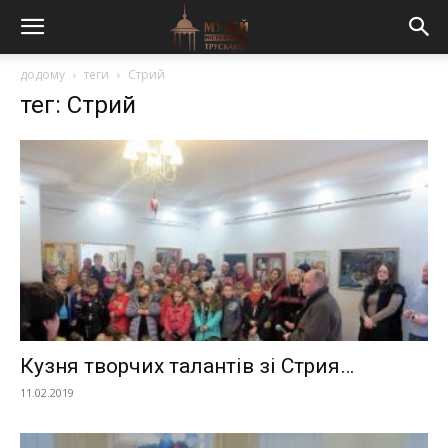
додому
теги
Стрий
тег: Стрий
Кузня творчих талантів зі Стрия…
11.02.2019