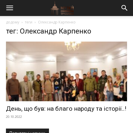
додому
теги
Олександр Карпенко
тег: Олександр Карпенко
День, що був: на благо народу та історії..!
20.10.2022