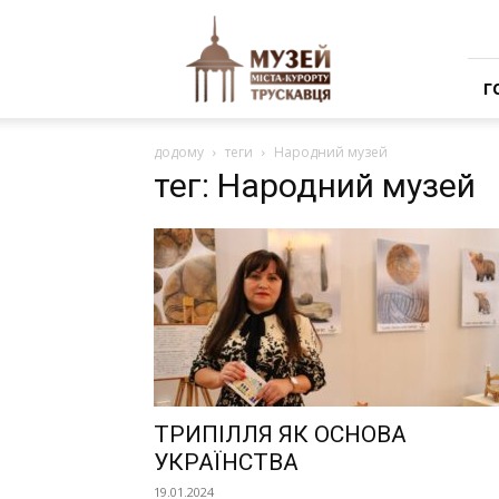
Музей
міста-
курорту
Трускавця
Г
додому
теги
Народний музей
тег: Народний музей
ТРИПІЛЛЯ ЯК ОСНОВА
УКРАЇНСТВА
19.01.2024