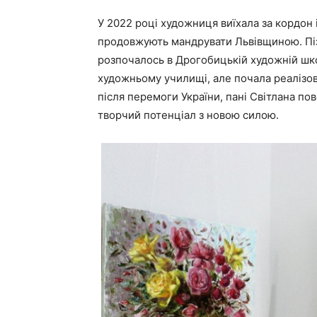
У 2022 році художниця виїхала за кордон 
продовжують мандрувати Львівщиною. Пі
розпочалось в Дрогобицькій художній шк
художньому училищі, але почала реалізову
після перемоги України, пані Світлана по
творчий потенціал з новою силою.