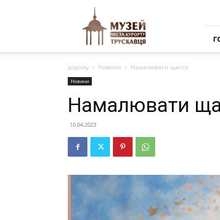
Музей
міста-
курорту
Трускавця
Г
додому
Новини
Намалювати щастя
Новини
Намалювати ща
10.04.2023