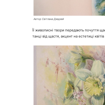
Автор Світлана Дзедзей
Її живописні твори передають почуття щас
танці від щастя, акцент на естетиці квітів