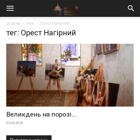
додому
теги
Орест Нагірний
тег: Орест Нагірний
Великдень на порозі…
05.04.2018