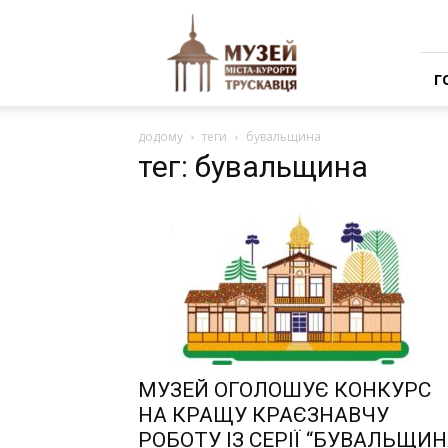
Музей
міста-
курорту
Трускавця
Г
додому
теги
бувальщина
тег: бувальщина
МУЗЕЙ ОГОЛОШУЄ КОНКУРС
НА КРАЩУ КРАЄЗНАВЧУ
РОБОТУ ІЗ СЕРІЇ “БУВАЛЬЩИ