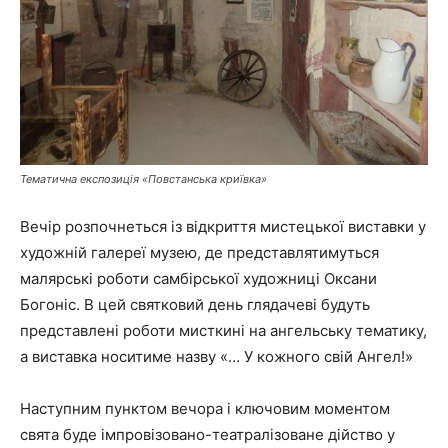
Тематична експозиція «Повстанська криївка»
Вечір розпочнеться із відкриття мистецької виставки у
художній галереї музею, де представлятимуться
малярські роботи самбірської художниці Оксани
Богоніс. В цей святковий день глядачеві будуть
представлені роботи мисткині на ангельську тематику,
а виставка носитиме назву «… У кожного свій Ангел!»
Наступним пунктом вечора і ключовим моментом
свята буде імпровізовано-театралізоване дійство у