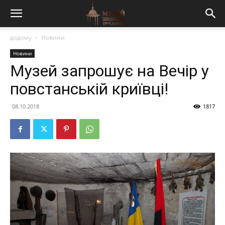
додому
Новини
Новини
Музей запрошує на Вечір у
повстанській криївці!
08.10.2018
1817