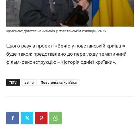
Фрагмент дійства на ««Вечір у повстанській криївці», 2016
Цього разу в проекті «Вечір у повстанській криївці»
буде також представлено до перегляду тематичний
фільм-реконструкцію – «Історія однієї криївки».
ТЕГИ
вечір
Повстанська криївка