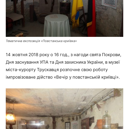
Тематична експозиція «Повстанська криївка»
14 жовтня 2018 року о 16 год., з нагоди свята Покрови,
Дня заснування УПА та Дня захисника України, в музеї
міста-курорту Трускавця розпочне свою роботу
імпровізоване дійство «Вечір у повстанській криївці».