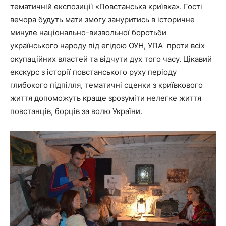
тематичній експозиції «Повстанська криївка». Гості
вечора будуть мати змогу зануритись в історичне
минуле національно-визвольної боротьби
українського народу під егідою ОУН, УПА проти всіх
окупаційних властей та відчути дух того часу. Цікавий
екскурс з історії повстанського руху періоду
глибокого підпілля, тематичні сценки з криївкового
життя допоможуть краще зрозуміти нелегке життя
повстанців, борців за волю України.