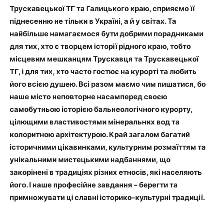
Трускавецької ТГ та Галицького краю, сприяємо її
піднесенню не тільки в Україні, а й у світах. Та
найбільше намагаємося бути добрими порадниками
для тих, хто є творцем історії рідного краю, тобто
місцевим мешканцям Трускавця та Трускавецької
ТГ, і для тих, хто часто гостює на курорті та любить
його всією душею. Всі разом маємо чим пишатися, бо
наше місто неповторне насамперед своєю
самобутньою історією бальнеологічного курорту,
цілющими властивостями мінеральних вод та
колоритною архітектурою. Край загалом багатий
історичними цікавинками, культурним розмаїттям та
унікальними мистецькими надбаннями, що
закорінені в традиціях різних етносів, які населяють
його. І наше професійне завдання – берегти та
примножувати ці славні історико-культурні традиції.