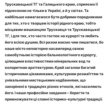
Трускавецької ТГ та Галицького краю, сприяємо її
піднесенню не тільки в Україні, а й у світах. Та
найбільше намагаємося бути добрими порадниками
для тих, хто є творцем історії рідного краю, тобто
місцевим мешканцям Трускавця та Трускавецької
ТГ, і для тих, хто часто гостює на курорті та любить
його всією душею. Всі разом маємо чим пишатися, бо
наше місто неповторне насамперед своєю
самобутньою історією бальнеологічного курорту,
цілющими властивостями мінеральних вод та
колоритною архітектурою. Край загалом багатий
історичними цікавинками, культурним розмаїттям та
унікальними мистецькими надбаннями, що
закорінені в традиціях різних етносів, які населяють
його. І наше професійне завдання – берегти та
примножувати ці славні історико-культурні традиції.