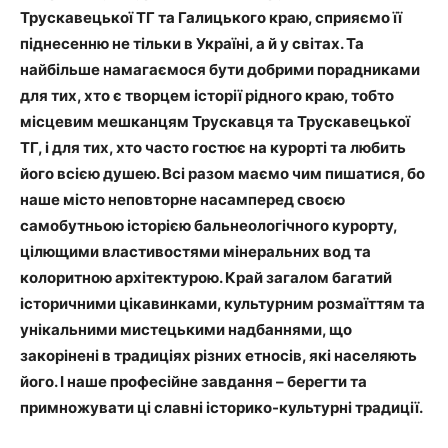
Трускавецької ТГ та Галицького краю, сприяємо її
піднесенню не тільки в Україні, а й у світах. Та
найбільше намагаємося бути добрими порадниками
для тих, хто є творцем історії рідного краю, тобто
місцевим мешканцям Трускавця та Трускавецької
ТГ, і для тих, хто часто гостює на курорті та любить
його всією душею. Всі разом маємо чим пишатися, бо
наше місто неповторне насамперед своєю
самобутньою історією бальнеологічного курорту,
цілющими властивостями мінеральних вод та
колоритною архітектурою. Край загалом багатий
історичними цікавинками, культурним розмаїттям та
унікальними мистецькими надбаннями, що
закорінені в традиціях різних етносів, які населяють
його. І наше професійне завдання – берегти та
примножувати ці славні історико-культурні традиції.